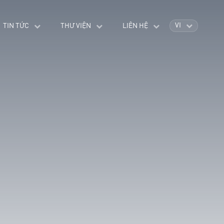
VI
TIN TỨC
THƯ VIỆN
LIÊN HỆ
EN