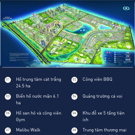
Hồ trung tâm cát trắng
Công viên BBQ
01
02
24.5 ha
Biển hồ nước mặn 6.1
Quảng trường cá voi
03
04
ha
Hồ san hô và công viên
Khu đỗ xe 5 tầng tiện
05
06
Gym
ích
Malibu Walk
Trung tâm thương mại
07
08