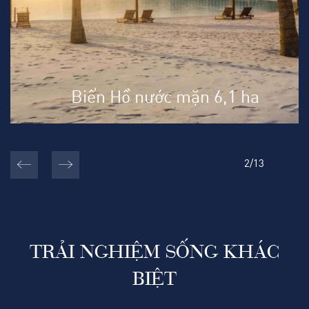
Biển Hồ nước mặn 6,1 ha
2
/
13
TRẢI NGHIỆM SỐNG KHÁC
BIỆT