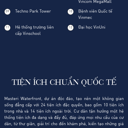
Vincom MegaMall
Techno Park Tower
Bệnh viên Quốc tế
09
10
Vinmec
Hệ thống trường liên
Đại học VinUni
11
12
cấp Vinschool
TIỆN ÍCH CHUẨN QUỐC TẾ
Masteri Waterfront, dự án độc đáo, tạo nên một không gian
sống đẳng cấp với 24 tiện ích đặc quyền, bao gồm 10 tiện ích
trong nhà và 14 tiện ích ngoài trời. Cư dân tận hưởng một hệ
thống tiện ích đa dạng và đầy đủ, đáp ứng mọi nhu cầu của cư
dân, từ thư giãn, giải trí cho đến khám phá, kiến tạo những giá