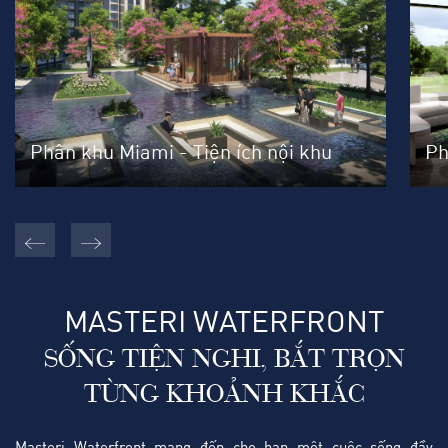
Phân khu Miami - Tiện ích nội khu
Ph
MASTERI WATERFRONT
SỐNG TIỆN NGHI, BẮT TRỌN
TỪNG KHOẢNH KHẮC