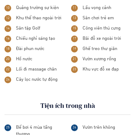
Quảng trường sự kiện
Lầu vọng cảnh
10
11
Khu thể thao ngoài trời
Sân chơi trẻ em
12
13
Sân tập Golf
Công viên thú cưng
14
15
Chiếu nghỉ sáng tạo
Bãi đỗ xe ngoài trời
16
17
Đài phun nước
Ghế treo thư giãn
18
19
Hồ nước
Vườn xương rồng
20
21
Lối đi massage chân
Khu vực đỗ xe đạp
22
23
Cây lọc nước tự động
24
Tiện ích trong nhà
Bể bơi 4 mùa tầng
Vườn trên không
25
26
thượng