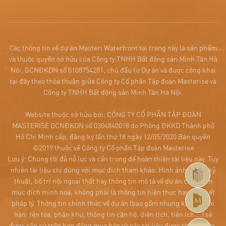
Các thông tin về dự án Masteri Waterfront tại trang này là sản phẩm
và thuộc quyền sở hữu của Công ty TNHH Bất động sản Minh Tân Hà
Nội, GCNĐKDN số 0108754281, chủ đầu tư Dự án và được công khai
tại đây theo thỏa thuận giữa Công ty Cổ phần Tập đoàn Masterise và
Công ty TNHH Bất động sản Minh Tân Hà Nội.
Website thuộc sở hữu bởi: CÔNG TY CỔ PHẦN TẬP ĐOÀN
MASTERISE GCNĐKDN số 0304840018 do Phòng ĐKKD Thành phố
Hồ Chí Minh cấp, đăng ký lần thứ 18 ngày 12/05/2020 Bản quyền
©2019 thuộc về Công ty Cổ phần Tập đoàn Masterise
Lưu ý: Chúng tôi đã nỗ lực và cẩn trọng để hoàn thiện tài liệu này. Tuy
nhiên tài liệu chỉ dùng với mục đích tham khảo. Hình ảnh, sơ đồ kỹ
thuật, bố trí nội ngoại thất hay thông tin mô tả về dự án chỉ nhằm
mục đích minh họa, không phải là thông tin hiện thực hay cam kết
pháp lý. Thông tin chính thức về dự án (bao gồm nhưng không giới
hạn: tên tòa, phân khu, thông tin căn hộ, diện tích, tiện ích ...) sẽ
được căn cứ trên hợp đồng mua bán và các tài liệu được thỏa thuận,