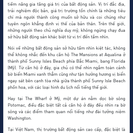
tiềm năng gia tăng giá trị của bất động sản. Vị trí đắc địa,
trải nghiệm độc bản, giá trị trường tồn chính là những tiêu
chí mà người thành công muốn sở hữu và coi chúng như
tuyên ngôn khẳng định vị thế của bản thân. Trên thế giới,
những người theo chủ nghĩa duy mỹ, không ngừng chạy đua
sở hữu bất động sản khác biệt từ vị trí đến tầm nhìn.
Nói về những bất động sản sở hữu tầm nhìn kiệt tác, không
thể không nhắc đến khu căn hộ The Mansions at Aqualina ở
thành phố Sunny Isles Beach phía Bắc Miami, bang Florida
(Mỹ). Từ căn hộ ở đây, gia chủ có thể nhìn ngắm toàn cảnh
bờ biển Miami xanh thẳm cũng như tận hưởng hương vị biển
ngay sát bên cạnh tòa nhà giữa thành phố Sunny Isle Beach
phồn hoa, với các loại hình du lịch nổi tiếng thế giới.
Hay tại The Wharf ở Mỹ, một dự án nằm dọc bờ sông
Potomac, điều đặc biệt tất cả căn hộ ở đây đều nhìn ra bờ
sông và các điểm tham quan nổi tiếng như đài tưởng niệm
Washington.
Tại Việt Nam, thị trường bất động sản cao cấp, đặc biệt là