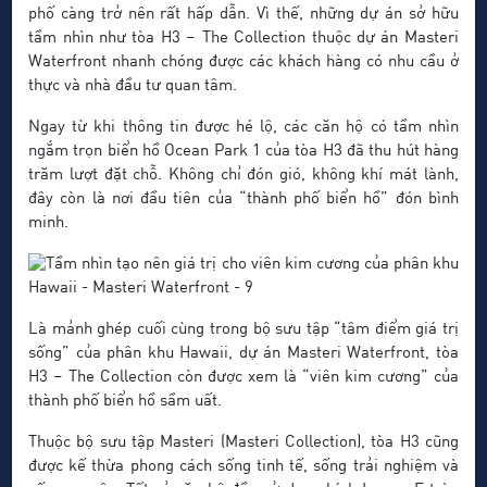
phố càng trở nên rất hấp dẫn. Vì thế, những dự án sở hữu
tầm nhìn như tòa H3 – The Collection thuộc dự án Masteri
Waterfront nhanh chóng được các khách hàng có nhu cầu ở
thực và nhà đầu tư quan tâm.
Ngay từ khi thông tin được hé lộ, các căn hộ có tầm nhìn
ngắm trọn biển hồ Ocean Park 1 của tòa H3 đã thu hút hàng
trăm lượt đặt chỗ. Không chỉ đón gió, không khí mát lành,
đây còn là nơi đầu tiên của “thành phố biển hồ” đón bình
minh.
Là mảnh ghép cuối cùng trong bộ sưu tập “tâm điểm giá trị
sống” của phân khu Hawaii, dự án Masteri Waterfront, tòa
H3 – The Collection còn được xem là “viên kim cương” của
thành phố biển hồ sầm uất.
Thuộc bộ sưu tập Masteri (Masteri Collection), tòa H3 cũng
được kế thừa phong cách sống tinh tế, sống trải nghiệm và