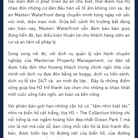
Đại diện đơn vị phát triển dự án cho biết, thời điểm tòa H3
chào đón những cư dân đầu tiên về tổ ấm không còn xa, dự
án Masteri Waterfront đang chuyển mình từng ngày với sắc
vóc mới, diện mạo mới. Giữa bối cảnh thị trường bất động
sản hiện nay, Masteri Waterfront vẫn đảm bảo bàn giao
đúng tiến độ, tạo điều kiện thuận lợi cho khách hàng sớm an
cư và an tâm về pháp lý.
Song song với đó, với dịch vụ quản lý vận hành chuyên
nghiệp của Masterise Property Management, cư dân sẽ
được tiếp đón như thượng khách trong chính ngôi nhà của
mình với dịch vụ đưa đón bằng xe buggy, dịch vụ tiền sảnh,
dịch vụ lễ tân 24/7 và an ninh đa lớp… Đây là những điểm
cộng giúp tòa H3 trở thành lựa chọn cho những ai khao khát
một cuộc sống tiện nghi, an toàn và bền vững.
Với phiên bản giới hạn những căn hộ có “tầm nhìn kiệt tác”
nhìn ra biển hồ cát trắng, tòa H3 – The Collection không chỉ
nổi tiếng là nơi ngắm hoàng hôn đẹp nhất Ocean Park 1 mà
còn là nơi mà cửa sổ, ban công mỗi căn hộ là bức tranh độc
bản, được kiến tạo từ đường nét của biển hồ, của đường