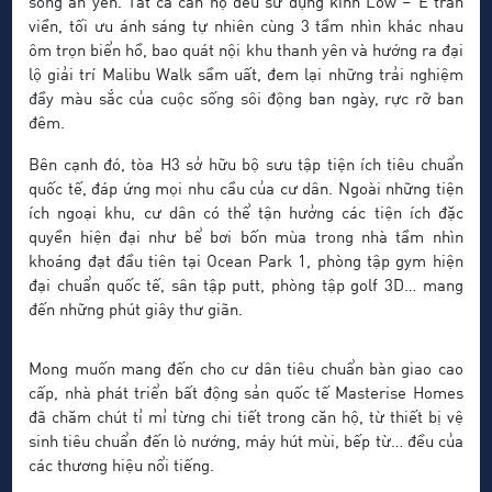
sống an yên. Tất cả căn hộ đều sử dụng kính Low – E tràn
viền, tối ưu ánh sáng tự nhiên cùng 3 tầm nhìn khác nhau
ôm trọn biển hồ, bao quát nội khu thanh yên và hướng ra đại
lộ giải trí Malibu Walk sầm uất, đem lại những trải nghiệm
đầy màu sắc của cuộc sống sôi động ban ngày, rực rỡ ban
đêm.
Bên cạnh đó, tòa H3 sở hữu bộ sưu tập tiện ích tiêu chuẩn
quốc tế, đáp ứng mọi nhu cầu của cư dân. Ngoài những tiện
ích ngoại khu, cư dân có thể tận hưởng các tiện ích đặc
quyền hiện đại như bể bơi bốn mùa trong nhà tầm nhìn
khoáng đạt đầu tiên tại Ocean Park 1, phòng tập gym hiện
đại chuẩn quốc tế, sân tập putt, phòng tập golf 3D… mang
đến những phút giây thư giãn.
Mong muốn mang đến cho cư dân tiêu chuẩn bàn giao cao
cấp, nhà phát triển bất động sản quốc tế Masterise Homes
đã chăm chút tỉ mỉ từng chi tiết trong căn hộ, từ thiết bị vệ
sinh tiêu chuẩn đến lò nướng, máy hút mùi, bếp từ… đều của
các thương hiệu nổi tiếng.