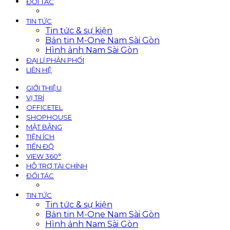
ĐỐI TÁC
TIN TỨC
Tin tức & sự kiện
Bản tin M-One Nam Sài Gòn
Hình ảnh Nam Sài Gòn
ĐẠI LÍ PHÂN PHỐI
LIÊN HỆ
GIỚI THIỆU
VỊ TRÍ
OFFICETEL
SHOPHOUSE
MẶT BẰNG
TIỆN ÍCH
TIẾN ĐỘ
VIEW 360°
HỖ TRỢ TÀI CHÍNH
ĐỐI TÁC
TIN TỨC
Tin tức & sự kiện
Bản tin M-One Nam Sài Gòn
Hình ảnh Nam Sài Gòn