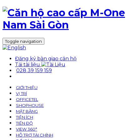
Toggle navigation
Đăng ký bàn giao căn hộ
Tải tài liệu
028 39 159 159
GIỚI THIỆU
VỊ TRÍ
OFFICETEL
SHOPHOUSE
MẶT BẰNG
TIỆN ÍCH
TIẾN ĐỘ
VIEW 360°
HỖ TRỢ TÀI CHÍNH