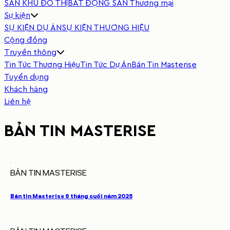
SẢN KHU ĐÔ THỊ
BẤT ĐỘNG SẢN Thương mại
Sự kiện
SỰ KIỆN DỰ ÁN
SỰ KIỆN THƯƠNG HIỆU
Cộng đồng
Truyền thông
Tin Tức Thương Hiệu
Tin Tức Dự Án
Bản Tin Masterise
Tuyển dụng
Khách hàng
Liên hệ
BẢN TIN MASTERISE
BẢN TIN MASTERISE
Bản tin Masterise 6 tháng cuối năm 2025