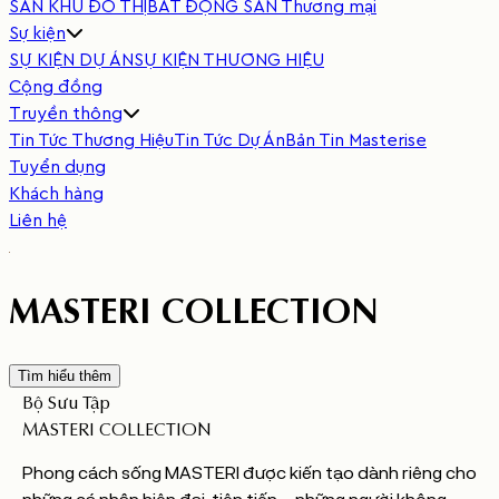
SẢN KHU ĐÔ THỊ
BẤT ĐỘNG SẢN Thương mại
Sự kiện
SỰ KIỆN DỰ ÁN
SỰ KIỆN THƯƠNG HIỆU
Cộng đồng
Truyền thông
Tin Tức Thương Hiệu
Tin Tức Dự Án
Bản Tin Masterise
Tuyển dụng
Khách hàng
Liên hệ
MASTERI COLLECTION
Tìm hiểu thêm
Bộ
Sưu
Tập
MASTERI
COLLECTION
Phong cách sống MASTERI được kiến tạo dành riêng cho