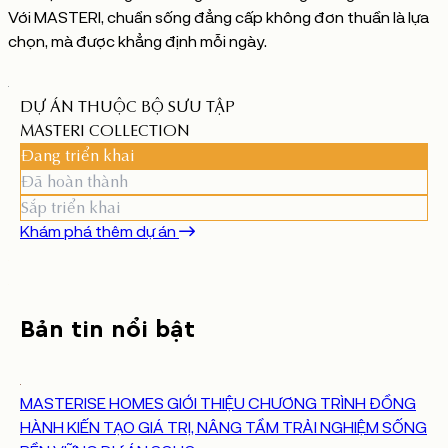
Với MASTERI, chuẩn sống đẳng cấp không đơn thuần là lựa
chọn, mà được khẳng định mỗi ngày.
DỰ
ÁN
THUỘC
BỘ
SƯU
TẬP
MASTERI
COLLECTION
Đang triển khai
Đã hoàn thành
Sắp triển khai
Khám phá thêm dự án
Bản
tin
nổi
bật
MASTERISE HOMES GIỚI THIỆU CHƯƠNG TRÌNH ĐỒNG
HÀNH KIẾN TẠO GIÁ TRỊ, NÂNG TẦM TRẢI NGHIỆM SỐNG