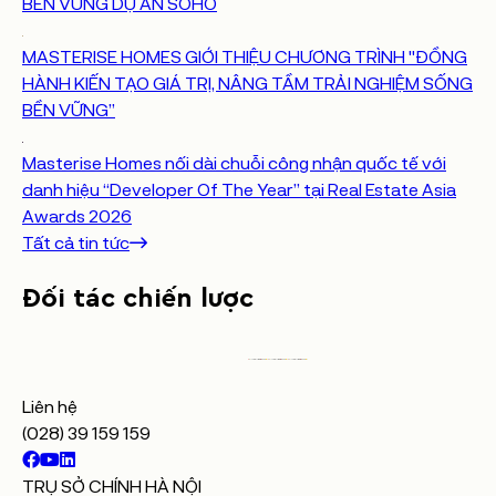
BỀN VỮNG DỰ ÁN SOHO
MASTERISE HOMES GIỚI THIỆU CHƯƠNG TRÌNH "ĐỒNG
HÀNH KIẾN TẠO GIÁ TRỊ, NÂNG TẦM TRẢI NGHIỆM SỐNG
BỀN VỮNG”
Masterise Homes nối dài chuỗi công nhận quốc tế với
danh hiệu “Developer Of The Year” tại Real Estate Asia
Awards 2026
Tất cả tin tức
Đối
tác
chiến
lược
Liên hệ
(028) 39 159 159
TRỤ SỞ CHÍNH HÀ NỘI