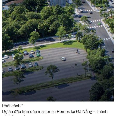
Phối cảnh *
Dự án đầu tiên của
masterise Homes
tại Đà Nẵng - Thành