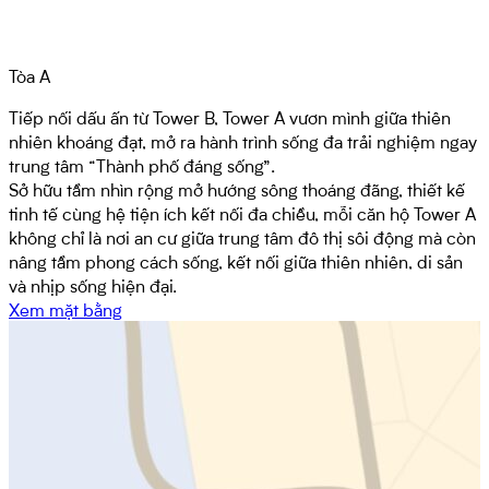
Tòa B
Tòa A
Khởi đầu hành trình của Masteri Rivera Danang, Tower B sở
Tiếp nối dấu ấn từ Tower B, Tower A vươn mình giữa thiên
hữu tầm nhìn tuyệt mỹ hướng sông thoáng đạt, đón trọn vẹn
nhiên khoáng đạt, mở ra hành trình sống đa trải nghiệm ngay
nguồn năng lượng tuyệt vời từ thiên nhiên – nơi sắc xanh
trung tâm “Thành phố đáng sống”.
miên man giao hòa cùng nhịp sống hiện đại.
Sở hữu tầm nhìn rộng mở hướng sông thoáng đãng, thiết kế
Mỗi căn hộ tại Tower B mở ra một bức tranh sống động, nơi
tinh tế cùng hệ tiện ích kết nối đa chiều, mỗi căn hộ Tower A
thiên nhiên và phố thị quyện hòa trong từng hơi thở, đánh
không chỉ là nơi an cư giữa trung tâm đô thị sôi động mà còn
thức những trải nghiệm sống vẹn toàn.
nâng tầm phong cách sống, kết nối giữa thiên nhiên, di sản
Xem mặt bằng
và nhịp sống hiện đại.
Xem mặt bằng