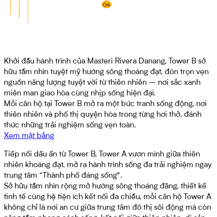
04
Khởi đầu hành trình của Masteri Rivera Danang, Tower B sở
hữu tầm nhìn tuyệt mỹ hướng sông thoáng đạt, đón trọn vẹn
nguồn năng lượng tuyệt vời từ thiên nhiên – nơi sắc xanh
miên man giao hòa cùng nhịp sống hiện đại.
Mỗi căn hộ tại Tower B mở ra một bức tranh sống động, nơi
thiên nhiên và phố thị quyện hòa trong từng hơi thở, đánh
thức những trải nghiệm sống vẹn toàn.
Xem mặt bằng
Tiếp nối dấu ấn từ Tower B, Tower A vươn mình giữa thiên
nhiên khoáng đạt, mở ra hành trình sống đa trải nghiệm ngay
trung tâm “Thành phố đáng sống”.
Sở hữu tầm nhìn rộng mở hướng sông thoáng đãng, thiết kế
tinh tế cùng hệ tiện ích kết nối đa chiều, mỗi căn hộ Tower A
không chỉ là nơi an cư giữa trung tâm đô thị sôi động mà còn
nâng tầm phong cách sống, kết nối giữa thiên nhiên, di sản