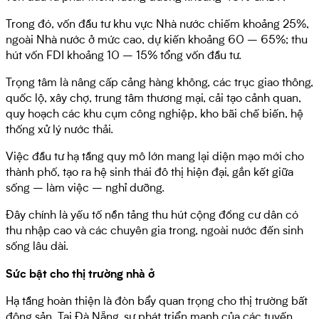
Trong đó, vốn đầu tư khu vực Nhà nước chiếm khoảng 25%,
ngoài Nhà nước ở mức cao, dự kiến khoảng 60 – 65%; thu
hút vốn FDI khoảng 10 – 15% tổng vốn đầu tư.
Trọng tâm là nâng cấp cảng hàng không, các trục giao thông,
quốc lộ, xây chợ, trung tâm thương mại, cải tạo cảnh quan,
quy hoạch các khu cụm công nghiệp, kho bãi chế biến, hệ
thống xử lý nước thải.
Việc đầu tư hạ tầng quy mô lớn mang lại diện mạo mới cho
thành phố, tạo ra hệ sinh thái đô thị hiện đại, gắn kết giữa
sống – làm việc – nghỉ dưỡng.
Đây chính là yếu tố nền tảng thu hút cộng đồng cư dân có
thu nhập cao và các chuyên gia trong, ngoài nước đến sinh
sống lâu dài.
Sức bật cho thị trường nhà ở
Hạ tầng hoàn thiện là đòn bẩy quan trọng cho thị trường bất
động sản. Tại Đà Nẵng, sự phát triển mạnh của các tuyến