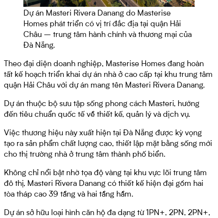
Dự án Masteri Rivera Danang do Masterise
Homes phát triển có vị trí đắc địa tại quận Hải
Châu – trung tâm hành chính và thương mại của
Đà Nẵng.
Theo đại diện doanh nghiệp, Masterise Homes đang hoàn
tất kế hoạch triển khai dự án nhà ở cao cấp tại khu trung tâm
quận Hải Châu với dự án mang tên Masteri Rivera Danang.
Dự án thuộc bộ sưu tập sống phong cách Masteri, hướng
đến tiêu chuẩn quốc tế về thiết kế, quản lý và dịch vụ.
Việc thương hiệu này xuất hiện tại Đà Nẵng được kỳ vọng
tạo ra sản phẩm chất lượng cao, thiết lập mặt bằng sống mới
cho thị trường nhà ở trung tâm thành phố biển.
Không chỉ nổi bật nhờ tọa độ vàng tại khu vực lõi trung tâm
đô thị, Masteri Rivera Danang có thiết kế hiện đại gồm hai
tòa tháp cao 39 tầng và hai tầng hầm.
Dự án sở hữu loại hình căn hộ đa dạng từ 1PN+, 2PN, 2PN+,