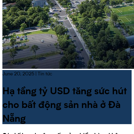
June 20, 2025
|
Tin tức
Hạ tầng tỷ USD tăng sức hút
cho bất động sản nhà ở Đà
Nẵng