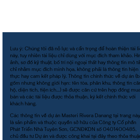
Lưu ý: Chúng tôi đã nỗ lực và cẩn trọng để hoàn thiện tài l
này, tuy nhiên tài liệu chỉ dùng với mục đích tham khảo. Hì
ảnh, sơ đồ kỹ thuật, bố trí nội ngoại thất hay thông tin mô t
chỉ nhằm mục đích minh họa, không phải là thông tin hiện
thực hay cam kết pháp lý. Thông tin chính thức về dự án (
gồm nhưng không giới hạn: tên tòa, phân khu, thông tin că
hộ, diện tích, tiện ích…) sẽ được căn cứ trên hợp đồng mu
bán và các tài liệu được thỏa thuận, ký kết chính thức với
khách hàng.
Các thông tin về dự án Masteri Rivera Danang tại trang nà
là sản phẩm và thuộc quyền sở hữu của Công ty Cổ phần
Phát Triển Nhà Tuyên Sơn, GCNĐKDN số 0401400485,
chủ đầu tư Dự án và được công khai tại đây theo thỏa thuậ