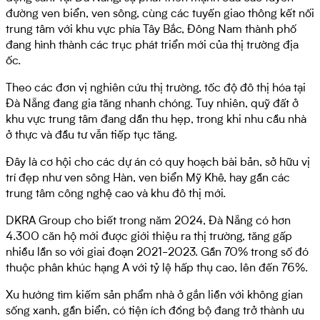
đường ven biển, ven sông, cùng các tuyến giao thông kết nối
trung tâm với khu vực phía Tây Bắc, Đông Nam thành phố
đang hình thành các trục phát triển mới của thị trường địa
ốc.
Theo các đơn vị nghiên cứu thị trường, tốc độ đô thị hóa tại
Đà Nẵng đang gia tăng nhanh chóng. Tuy nhiên, quỹ đất ở
khu vực trung tâm đang dần thu hẹp, trong khi nhu cầu nhà
ở thực và đầu tư vẫn tiếp tục tăng.
Đây là cơ hội cho các dự án có quy hoạch bài bản, sở hữu vị
trí đẹp như ven sông Hàn, ven biển Mỹ Khê, hay gần các
trung tâm công nghệ cao và khu đô thị mới.
DKRA Group cho biết trong năm 2024, Đà Nẵng có hơn
4.300 căn hộ mới được giới thiệu ra thị trường, tăng gấp
nhiều lần so với giai đoạn 2021-2023. Gần 70% trong số đó
thuộc phân khúc hạng A với tỷ lệ hấp thụ cao, lên đến 76%.
Xu hướng tìm kiếm sản phẩm nhà ở gắn liền với không gian
sống xanh, gần biển, có tiện ích đồng bộ đang trở thành ưu