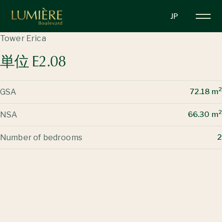
メ
JP
イ
ン
Tower Erica
コ
単位 E2.08
ン
テ
ン
2
GSA
72.18 m
ツ
に
2
NSA
66.30 m
移
動
Number of bedrooms
2