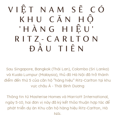
VIỆT NAM SẼ CÓ
KHU CĂN HỘ
'HÀNG HIỆU'
RITZ-CARLTON
ĐẦU TIÊN
Sau Singapore, Bangkok (Thái Lan), Colombo (Sri Lanka)
và Kuala Lumpur (Malaysia), thủ đô Hà Nội đã trở thành
điểm đến thứ 5 của căn hộ “hàng hiệu” Ritz-Carlton tại khu
vực châu Á - Thái Bình Dương
Thông tin từ Masterise Homes và Marriott International,
ngày 5-10, hai đơn vị này đã ký kết thỏa thuận hợp tác để
phát triển dự án Khu căn hộ hàng hiệu
Ritz-Carlton, Hà
Nội
.