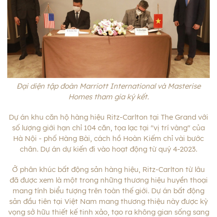
Đại diện tập đoàn Marriott International và Masterise
Homes tham gia ký kết.
Dự án khu căn hộ hàng hiệu Ritz-Carlton tại The Grand với
số lượng giới hạn chỉ 104 căn, tọa lạc tại "vị trí vàng" của
Hà Nội - phố Hàng Bài, cách hồ Hoàn Kiếm chỉ vài bước
chân. Dự án dự kiến đi vào hoạt động từ quý 4-2023.
Ở phân khúc bất động sản hàng hiệu, Ritz-Carlton từ lâu
đã được xem là một trong những thương hiệu huyền thoại
mang tính biểu tượng trên toàn thế giới. Dự án bất động
sản đầu tiên tại Việt Nam mang thương thiệu này được kỳ
vọng sở hữu thiết kế tinh xảo, tạo ra không gian sống sang