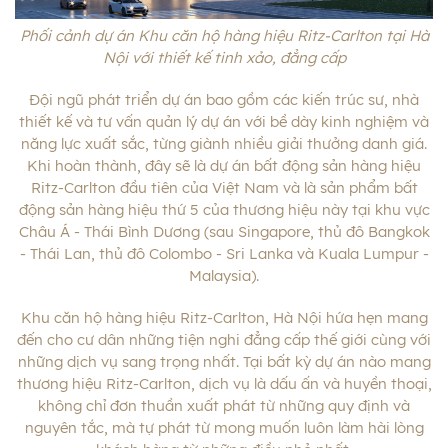
Phối cảnh dự án Khu căn hộ hàng hiệu Ritz-Carlton tại Hà
Nội với thiết kế tinh xảo, đẳng cấp
Đội ngũ phát triển dự án bao gồm các kiến ​​trúc sư, nhà
thiết kế và tư vấn quản lý dự án với bề dày kinh nghiệm và
năng lực xuất sắc, từng giành nhiều giải thưởng danh giá.
Khi hoàn thành, đây sẽ là dự án bất động sản hàng hiệu
Ritz-Carlton đầu tiên của Việt Nam và là sản phẩm bất
động sản hàng hiệu thứ 5 của thương hiệu này tại khu vực
Châu Á - Thái Bình Dương (sau Singapore, thủ đô Bangkok
- Thái Lan, thủ đô Colombo - Sri Lanka và Kuala Lumpur -
Malaysia).
Khu căn hộ hàng hiệu Ritz-Carlton, Hà Nội hứa hẹn mang
đến cho cư dân những tiện nghi đẳng cấp thế giới cùng với
những dịch vụ sang trọng nhất. Tại bất kỳ dự án nào mang
thương hiệu Ritz-Carlton, dịch vụ là dấu ấn và huyền thoại,
không chỉ đơn thuần xuất phát từ những quy định và
nguyên tắc, mà tự phát từ mong muốn luôn làm hài lòng