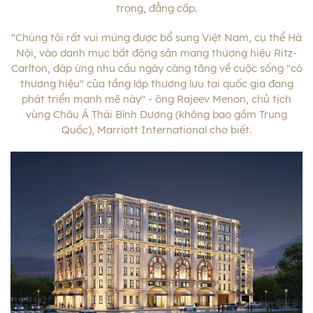
trọng, đẳng cấp.
"Chúng tôi rất vui mừng được bổ sung Việt Nam, cụ thể Hà
Nội, vào danh mục bất động sản mang thương hiệu Ritz-
Carlton, đáp ứng nhu cầu ngày càng tăng về cuộc sống "có
thương hiệu" của tầng lớp thượng lưu tại quốc gia đang
phát triển mạnh mẽ này" - ông Rajeev Menon, chủ tịch
vùng Châu Á Thái Bình Dương (không bao gồm Trung
Quốc), Marriott International cho biết.