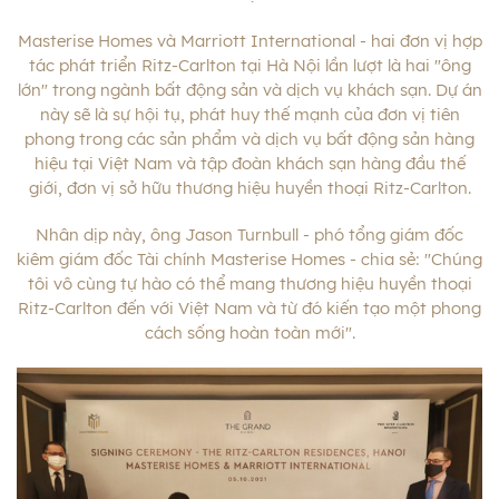
Masterise Homes và Marriott International - hai đơn vị hợp
tác phát triển Ritz-Carlton tại Hà Nội lần lượt là hai "ông
lớn" trong ngành bất động sản và dịch vụ khách sạn. Dự án
này sẽ là sự hội tụ, phát huy thế mạnh của đơn vị tiên
phong trong các sản phẩm và dịch vụ bất động sản hàng
hiệu tại Việt Nam và tập đoàn khách sạn hàng đầu thế
giới, đơn vị sở hữu thương hiệu huyền thoại Ritz-Carlton.
Nhân dịp này, ông Jason Turnbull - phó tổng giám đốc
kiêm giám đốc Tài chính Masterise Homes - chia sẻ: "Chúng
tôi vô cùng tự hào có thể mang thương hiệu huyền thoại
Ritz-Carlton đến với Việt Nam và từ đó kiến tạo một phong
cách sống hoàn toàn mới".