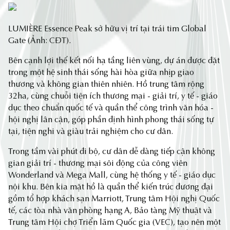
LUMIÈRE Essence Peak sở hữu vị trí tại trái tim Global
Gate (Ảnh: CĐT).
Bên cạnh lợi thế kết nối hạ tầng liên vùng, dự án được đặt
trong một hệ sinh thái sống hài hòa giữa nhịp giao
thương và không gian thiên nhiên. Hồ trung tâm rộng
32ha, cùng chuỗi tiện ích thương mại - giải trí, y tế - giáo
dục theo chuẩn quốc tế và quần thể công trình văn hóa -
hội nghị lân cận, góp phần định hình phong thái sống tự
tại, tiện nghi và giàu trải nghiệm cho cư dân.
Trong tầm vài phút đi bộ, cư dân dễ dàng tiếp cận không
gian giải trí - thương mại sôi động của công viên
Wonderland và Mega Mall, cùng hệ thống y tế - giáo dục
nội khu. Bên kia mặt hồ là quần thể kiến trúc đương đại
gồm tổ hợp khách sạn Marriott, Trung tâm Hội nghị Quốc
tế, các tòa nhà văn phòng hạng A, Bảo tàng Mỹ thuật và
Trung tâm Hội chợ Triển lãm Quốc gia (VEC), tạo nên một