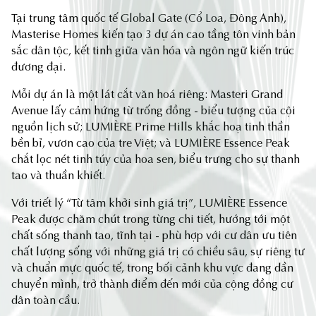
Tại trung tâm quốc tế Global Gate (Cổ Loa, Đông Anh),
Masterise Homes kiến tạo 3 dự án cao tầng tôn vinh bản
sắc dân tộc, kết tinh giữa văn hóa và ngôn ngữ kiến trúc
đương đại.
Mỗi dự án là một lát cắt văn hoá riêng: Masteri Grand
Avenue lấy cảm hứng từ trống đồng - biểu tượng của cội
nguồn lịch sử; LUMIÈRE Prime Hills khắc hoạ tinh thần
bền bỉ, vươn cao của tre Việt; và LUMIÈRE Essence Peak
chắt lọc nét tinh túy của hoa sen, biểu trưng cho sự thanh
tao và thuần khiết.
Với triết lý “Từ tâm khởi sinh giá trị”, LUMIÈRE Essence
Peak được chăm chút trong từng chi tiết, hướng tới một
chất sống thanh tao, tĩnh tại - phù hợp với cư dân ưu tiên
chất lượng sống với những giá trị có chiều sâu, sự riêng tư
và chuẩn mực quốc tế, trong bối cảnh khu vực đang dần
chuyển mình, trở thành điểm đến mới của cộng đồng cư
dân toàn cầu.