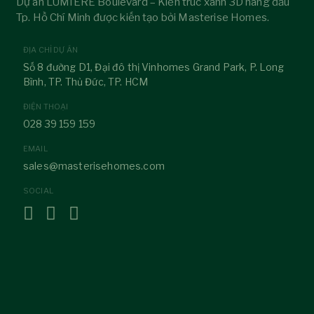
Dự án LUMIÈRE Boulevard – Kiến trúc xanh 3D hàng đầu
Tp. Hồ Chí Minh được kiến tạo bởi Masterise Homes.
ĐỊA CHỈ DỰ ÁN
Số 8 đường D1, Đại đô thị Vinhomes Grand Park, P. Long
Bình, TP. Thủ Đức, TP. HCM
ĐIỆN THOẠI
028 39 159 159
EMAIL
sales@masterisehomes.com
SOCIAL