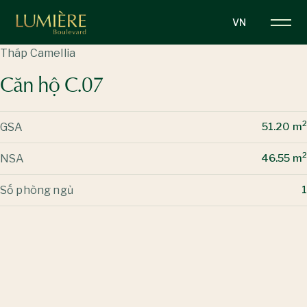
Nhảy
VN
đến
nội
Tháp Camellia
dung
Căn hộ C.07
2
GSA
51.20 m
2
NSA
46.55 m
Số phòng ngủ
1