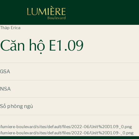
Nhảy
đến
nội
dung
Tháp Erica
Căn hộ E1.09
GSA
NSA
Số phòng ngủ
/lumiere-boulevard/sites/default/files/2022-06/Unit%20D1.09_0.png
/lumiere-boulevard/sites/default/files/2022-06/Unit%20D1.09-_0.png