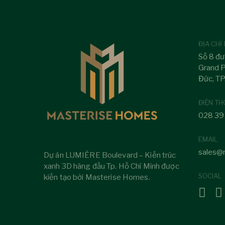
ĐỊA CHỈ
Số 8 đư
Grand P
Đức, T
ĐIỆN TH
028 39
EMAIL
sales@
Dự án LUMIÈRE Boulevard – Kiến trúc
xanh 3D hàng đầu Tp. Hồ Chí Minh được
SOCIAL
kiến tạo bởi Masterise Homes.