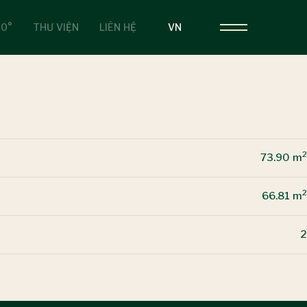
60°
THƯ VIỆN
LIÊN HỆ
VN
2
73.90 m
2
66.81 m
2