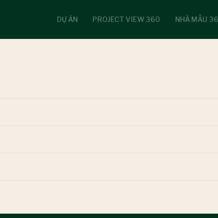
DỰ ÁN
PROJECT VIEW 360
NHÀ MẪU 3