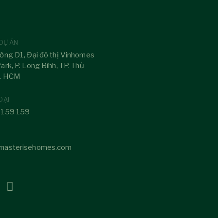
 DỰ ÁN
ờng D1, Đại đô thị Vinhomes
ark, P. Long Bình, TP. Thủ
P. HCM
OẠI
 159 159
masterisehomes.com