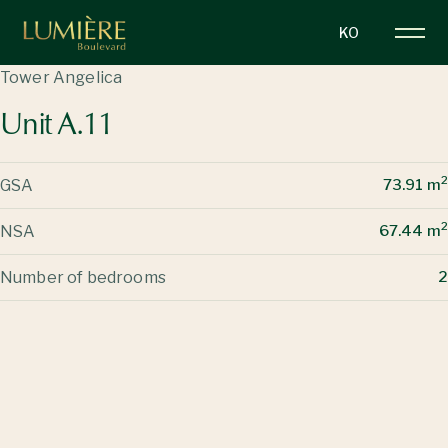
주
KO
요
콘
Tower Angelica
텐
Unit A.11
츠
로
건
2
GSA
73.91 m
너
뛰
2
NSA
67.44 m
기
Number of bedrooms
2