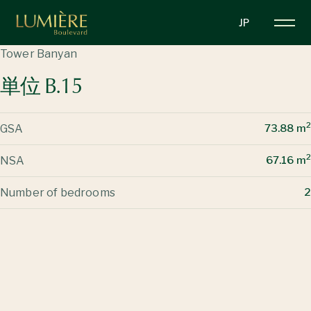
メ
JP
イ
ン
Tower Banyan
コ
単位 B.15
ン
テ
ン
2
GSA
73.88 m
ツ
に
2
NSA
67.16 m
移
動
Number of bedrooms
2