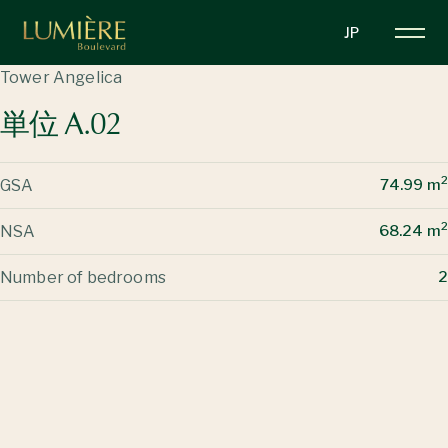
メ
JP
イ
ン
Tower Angelica
コ
単位 A.02
ン
テ
ン
2
GSA
74.99 m
ツ
に
2
NSA
68.24 m
移
動
Number of bedrooms
2