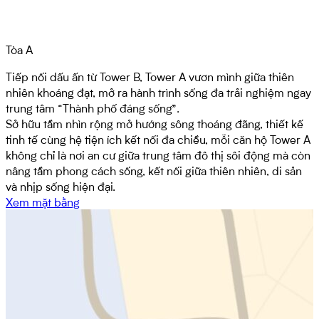
Tòa B
Tòa A
Khởi đầu hành trình của Masteri Rivera Danang, Tower B sở
Tiếp nối dấu ấn từ Tower B, Tower A vươn mình giữa thiên
hữu tầm nhìn tuyệt mỹ hướng sông thoáng đạt, đón trọn vẹn
nhiên khoáng đạt, mở ra hành trình sống đa trải nghiệm ngay
nguồn năng lượng tuyệt vời từ thiên nhiên – nơi sắc xanh
trung tâm “Thành phố đáng sống”.
miên man giao hòa cùng nhịp sống hiện đại.
Sở hữu tầm nhìn rộng mở hướng sông thoáng đãng, thiết kế
Mỗi căn hộ tại Tower B mở ra một bức tranh sống động, nơi
tinh tế cùng hệ tiện ích kết nối đa chiều, mỗi căn hộ Tower A
thiên nhiên và phố thị quyện hòa trong từng hơi thở, đánh
không chỉ là nơi an cư giữa trung tâm đô thị sôi động mà còn
thức những trải nghiệm sống vẹn toàn.
nâng tầm phong cách sống, kết nối giữa thiên nhiên, di sản
Xem mặt bằng
và nhịp sống hiện đại.
Xem mặt bằng