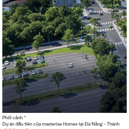
Phối cảnh *
Dự án đầu tiên của
masterise Homes
tại Đà Nẵng - Thành