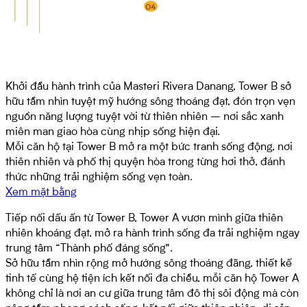
04
Khởi đầu hành trình của Masteri Rivera Danang, Tower B sở
hữu tầm nhìn tuyệt mỹ hướng sông thoáng đạt, đón trọn vẹn
nguồn năng lượng tuyệt vời từ thiên nhiên – nơi sắc xanh
miên man giao hòa cùng nhịp sống hiện đại.
Mỗi căn hộ tại Tower B mở ra một bức tranh sống động, nơi
thiên nhiên và phố thị quyện hòa trong từng hơi thở, đánh
thức những trải nghiệm sống vẹn toàn.
Xem mặt bằng
Tiếp nối dấu ấn từ Tower B, Tower A vươn mình giữa thiên
nhiên khoáng đạt, mở ra hành trình sống đa trải nghiệm ngay
trung tâm “Thành phố đáng sống”.
Sở hữu tầm nhìn rộng mở hướng sông thoáng đãng, thiết kế
tinh tế cùng hệ tiện ích kết nối đa chiều, mỗi căn hộ Tower A
không chỉ là nơi an cư giữa trung tâm đô thị sôi động mà còn
nâng tầm phong cách sống, kết nối giữa thiên nhiên, di sản