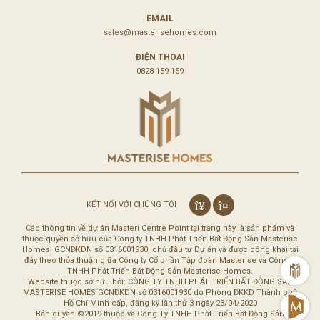
EMAIL
sales@masterisehomes.com
ĐIỆN THOẠI
0828 159 159
KẾT NỐI VỚI CHÚNG TÔI
Các thông tin về dự án Masteri Centre Point tại trang này là sản phẩm và
thuộc quyền sở hữu của Công ty TNHH Phát Triển Bất Động Sản Masterise
Homes, GCNĐKDN số 0316001930, chủ đầu tư Dự án và được công khai tại
đây theo thỏa thuận giữa Công ty Cổ phần Tập đoàn Masterise và Công ty
m
TNHH Phát Triển Bất Động Sản Masterise Homes.
Website thuộc sở hữu bởi: CÔNG TY TNHH PHÁT TRIỂN BẤT ĐỘNG SẢN
MASTERISE HOMES GCNĐKDN số 0316001930 do Phòng ĐKKD Thành phố
Hồ Chí Minh cấp, đăng ký lần thứ 3 ngày 23/04/2020
M
Bản quyền ©2019 thuộc về Công Ty TNHH Phát Triển Bất Động Sản